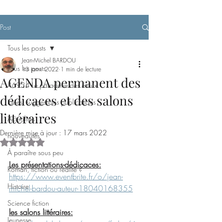
Post
Tous les posts
Jean-Michel BARDOU
Tous les posts
13 janv. 2022
1 min de lecture
AGENDA permanent des
46934 Le paradoxe des étaux
dédicaces et des salons
Idées, suggestions publications
littéraires
Actualités
Dernière mise à jour :
17 mars 2022
nouveautés
Noté NaN étoiles sur 5.
À paraître sous peu
Les présentations-dédicaces:
Roman, fiction ou réalité ?
https://www.eventbrite.fr/o/jean-
Histoire
michel-bardou-auteur-18040168355
Science fiction
les salons littéraires:
Jeunesse