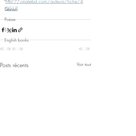
http://opalebd.com/auteurs/fiche/4
0017
Demain
Poésie
Essais
English books
Posts récents
Voir tout