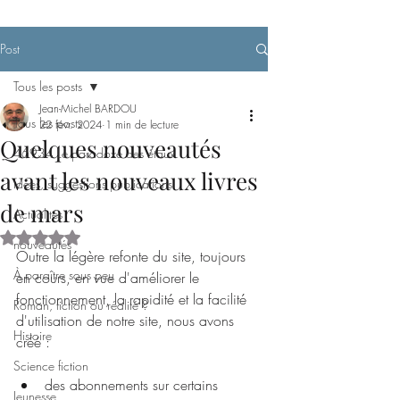
Post
Tous les posts
Jean-Michel BARDOU
Tous les posts
22 févr. 2024
1 min de lecture
Quelques nouveautés
46934 Le paradoxe des étaux
avant les nouveaux livres
Idées, suggestions publications
de mars
Actualités
Noté NaN étoiles sur 5.
nouveautés
Outre la légère refonte du site, toujours 
À paraître sous peu
en cours, en vue d'améliorer le 
fonctionnement, la rapidité et la facilité 
Roman, fiction ou réalité ?
d'utilisation de notre site, nous avons 
Histoire
créé :
Science fiction
des abonnements sur certains 
Jeunesse