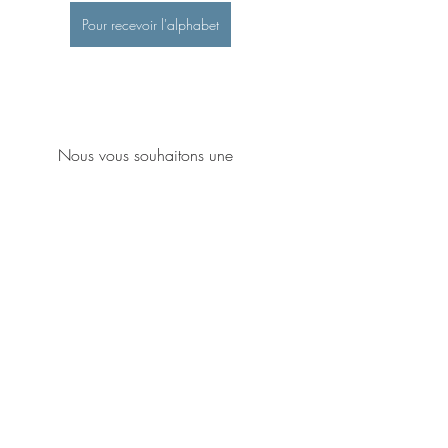
Pour recevoir l'alphabet
	Nous vous souhaitons une 
excellente fin de mois et à bientôt.
Posts récents
Voir tout