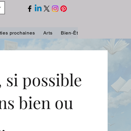
ties prochaines
Arts
Bien-Être
Biographies
C
 si possible
ins bien ou
.