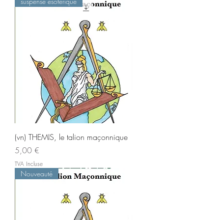
suspense esoterique
(vn) THEMIS, le talion maçonnique
Prix
5,00 €
TVA Incluse
Nouveauté