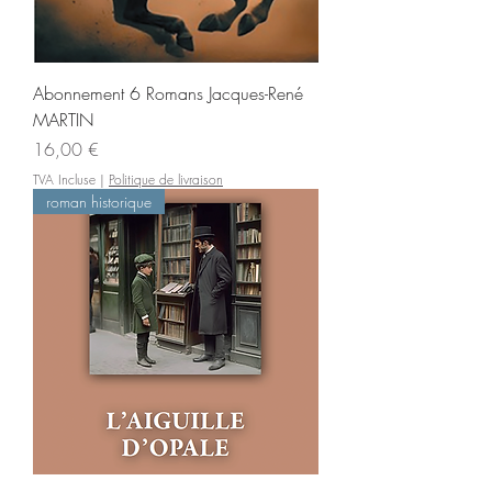
Abonnement 6 Romans Jacques-René
MARTIN
Prix
16,00 €
TVA Incluse
|
Politique de livraison
roman historique