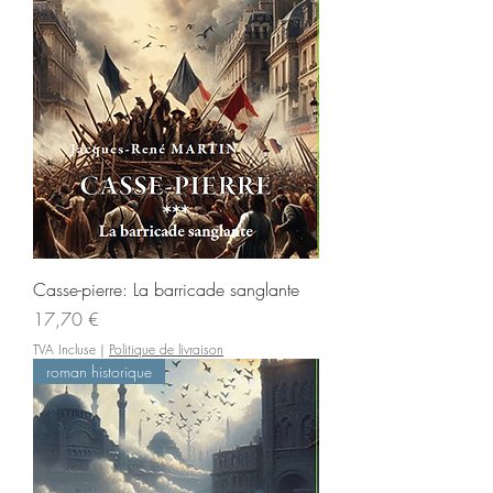
Casse-pierre: La barricade sanglante
Prix
17,70 €
TVA Incluse
|
Politique de livraison
roman historique