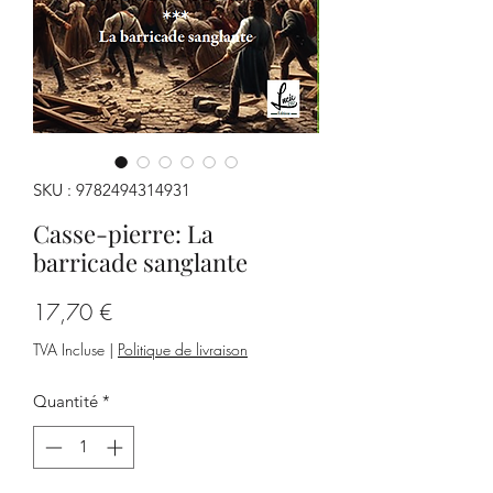
SKU : 9782494314931
Casse-pierre: La
barricade sanglante
Prix
17,70 €
TVA Incluse
|
Politique de livraison
Quantité
*