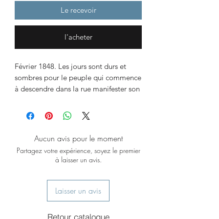
Le recevoir
l'acheter
Février 1848. Les jours sont durs et
sombres pour le peuple qui commence
à descendre dans la rue manifester son
mécontentement. Pris dans la
tourmente révolutionnaire, Casse-
Pierre, compagnon tailleur de pierre et
Basile, son fidèle acolyte, s’opposent
Aucun avis pour le moment
sur la manière de détrôner Louis-
Partagez votre expérience, soyez le premier
Philippe : si le premier défend les
à laisser un avis.
vertus du dialogue, le second prône la
lutte armée.
Pour dénoncer la corruption qui vérole
Laisser un avis
le pouvoir en place, Casse-Pierre,
Basile et quelques autres créent un
Retour catalogue