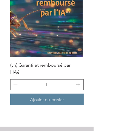
(vn) Garanti et remboursé par
Les SPAS 01 ed.25
l'IAé+
Ajouter au panier