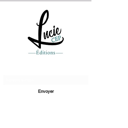
Recevez de nos nouvelles
Envoyer
lucie@editionsluciecep.fr