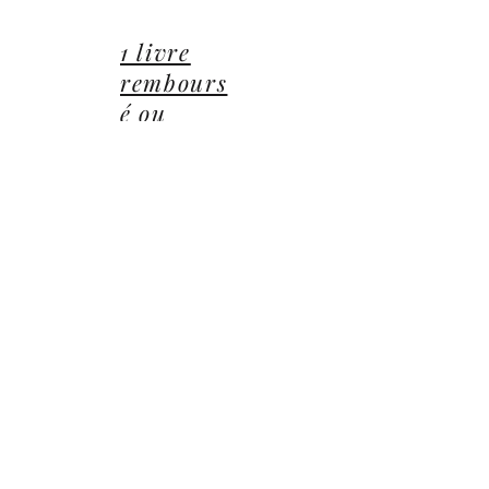
01 85 40 21 92
1 livre
rembours
é ou
offert
14 Avenue du Général Leclerc
78470 Saint-Rémy-lès-Chevreuse
©2022 ©2024 ©2025 toutes illustrations LUCIE CEP
Editions,
Jean-Michel BARDOU - auteur
​,
les Éditions
Lucie CEP
et le
groupe Lucie CEP
Confidentialité