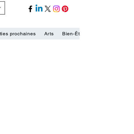
ties prochaines
Arts
Bien-Être
Biographies
C