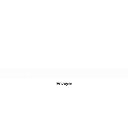
Recevez de nos nouvelles
Envoyer
lucie@editionsluciecep.fr