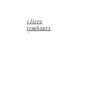
lucie@editionsluciecep.fr
01 85 40 21 92
1 livre
rembours
é ou
offert
14 Avenue du Général Leclerc
78470 Saint-Rémy-lès-Chevreuse
©2022 ©2024 ©2025 toutes illustrations LUCIE CEP
Editions,
Jean-Michel BARDOU - auteur
​,
les Éditions
Lucie CEP
et le
groupe Lucie CEP
Confidentialité