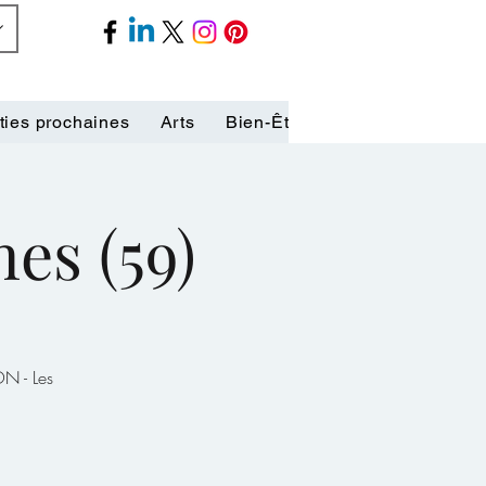
ties prochaines
Arts
Bien-Être
Biographies
C
es (59)
ON - Les