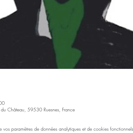
00
 du Château, 59530 Ruesnes, France
vos paramètres de données analytiques et de cookies fonctionnels