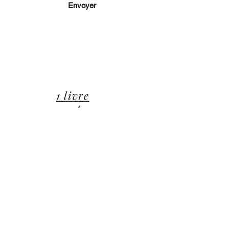
Envoyer
lucie@editionsluciecep.fr
01 85 40 21 92
1 livre
rembours
é ou
offert
14 Avenue du Général Leclerc
78470 Saint-Rémy-lès-Chevreuse
©2022 ©2024 ©2025 toutes illustrations LUCIE CEP
Editions,
Jean-Michel BARDOU - auteur
​,
les Éditions
Lucie CEP
et le
groupe Lucie CEP