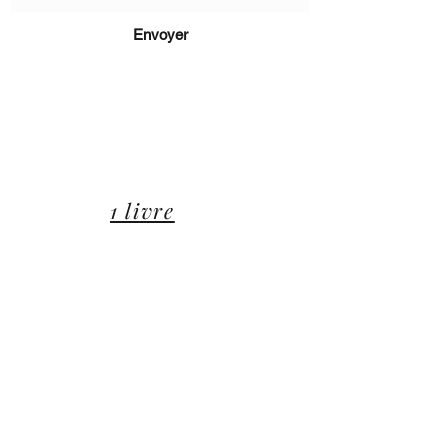
Envoyer
lucie@editionsluciecep.fr
01 85 40 21 92
1 livre
rembours
é ou
offert
14 Avenue du Général Leclerc
78470 Saint-Rémy-lès-Chevreuse
©2022 ©2024 ©2025 toutes illustrations LUCIE CEP
Editions,
Jean-Michel BARDOU - auteur
​,
les Éditions