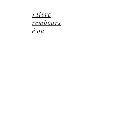
01 85 40 21 92
1 livre
rembours
é ou
offert
14 Avenue du Général Leclerc
78470 Saint-Rémy-lès-Chevreuse
©2022 ©2024 ©2025 toutes illustrations LUCIE CEP
Editions,
Jean-Michel BARDOU - auteur
​,
les Éditions
Lucie CEP
et le
groupe Lucie CEP
Confidentialité