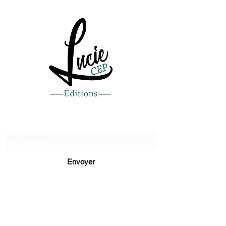
Recevez de nos nouvelles
Envoyer
lucie@editionsluciecep.fr