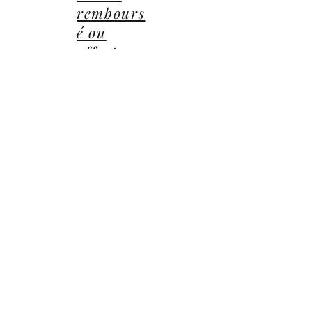
rembours
é ou
offert
14 Avenue du Général Leclerc
78470 Saint-Rémy-lès-Chevreuse
©2022 ©2024 ©2025 toutes illustrations LUCIE CEP
Editions,
Jean-Michel BARDOU - auteur
​,
les Éditions
Lucie CEP
et le
groupe Lucie CEP
Confidentialité