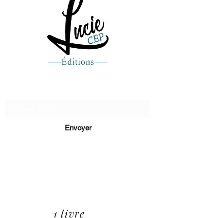
Recevez de nos nouvelles
Envoyer
lucie@editionsluciecep.fr
01 85 40 21 92
1 livre