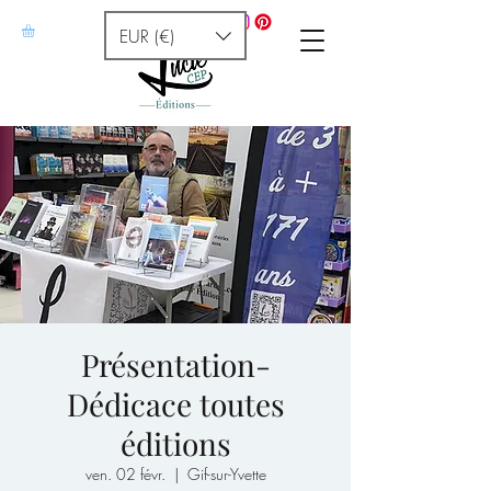
EUR (€)
Présentation-
Dédicace toutes
éditions
ven. 02 févr.
  |  
Gif-sur-Yvette