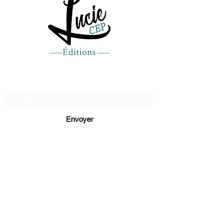
Recevez de nos nouvelles
Envoyer
lucie@editionsluciecep.fr
01 85 40 21 92
1 livre
rembours