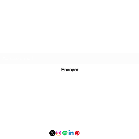
Recevez de nos nouvelles
Envoyer
lucie@editionsluciecep.fr
01 85 40 21 92