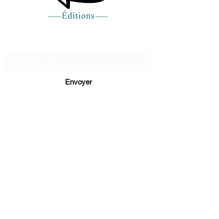
Recevez de nos nouvelles
Envoyer
lucie@editionsluciecep.fr
01 85 40 21 92
1 livre
rembours
é ou
offert