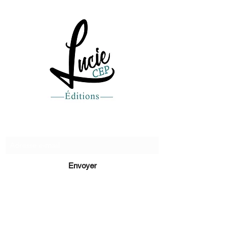
Recevez de nos nouvelles
Envoyer
lucie@editionsluciecep.fr