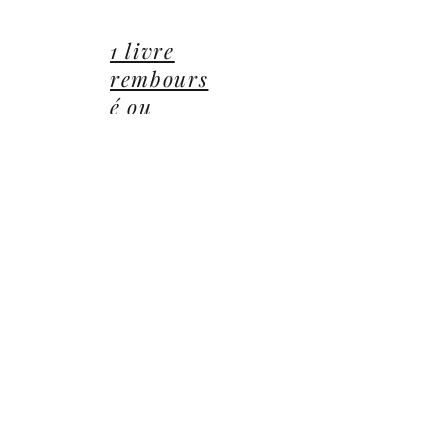
01 85 40 21 92
1 livre
rembours
é ou
offert
14 Avenue du Général Leclerc
78470 Saint-Rémy-lès-Chevreuse
©2022 ©2024 ©2025 toutes illustrations LUCIE CEP
Editions,
Jean-Michel BARDOU - auteur
​,
les Éditions
Lucie CEP
et le
groupe Lucie CEP
Confidentialité