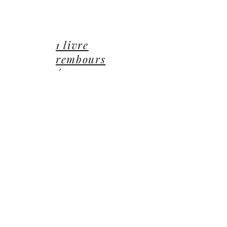
lucie@editionsluciecep.fr
01 85 40 21 92
1 livre
rembours
é ou
offert
14 Avenue du Général Leclerc
78470 Saint-Rémy-lès-Chevreuse
©2022 ©2024 ©2025 toutes illustrations LUCIE CEP
Editions,
Jean-Michel BARDOU - auteur
​,
les Éditions
Lucie CEP
et le
groupe Lucie CEP
Confidentialité