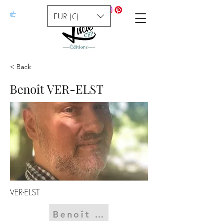
EUR (€)
< Back
Benoît VER-ELST
VER-ELST