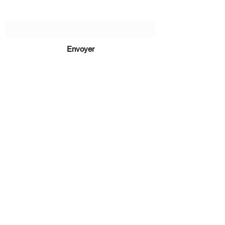
Recevez de nos nouvelles
Envoyer
lucie@editionsluciecep.fr
01 85 40 21 92
1 livre
rembours
é ou
offert
14 Avenue du Général Leclerc
78470 Saint-Rémy-lès-Chevreuse