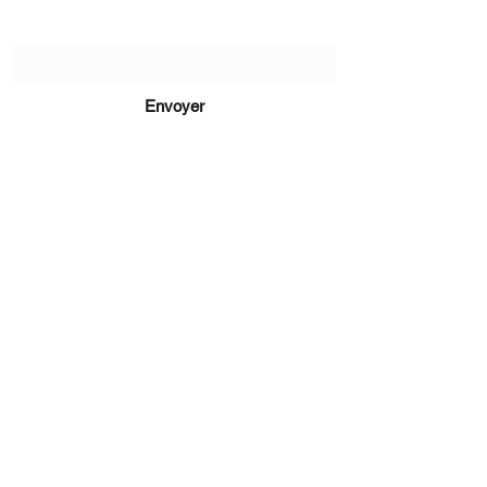
Recevez de nos nouvelles
Envoyer
lucie@editionsluciecep.fr
01 85 40 21 92
1 livre
rembours
é ou
offert
14 Avenue du Général Leclerc
78470 Saint-Rémy-lès-Chevreuse