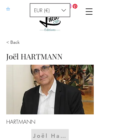
EUR (€)
< Back
Joël HARTMANN
HARTMANN
Joël Hartmann a grandi dans 