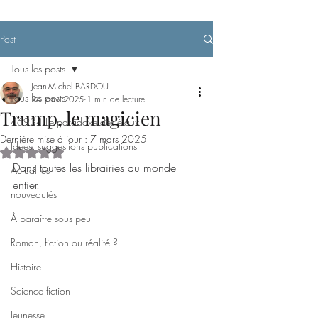
Post
Tous les posts
Jean-Michel BARDOU
Tous les posts
24 janv. 2025
1 min de lecture
Trump, le magicien
46934 Le paradoxe des étaux
Dernière mise à jour :
7 mars 2025
Idées, suggestions publications
Noté NaN étoiles sur 5.
Dans toutes les librairies du monde 
Actualités
entier.
nouveautés
À paraître sous peu
Roman, fiction ou réalité ?
Histoire
Science fiction
Jeunesse