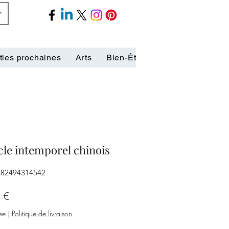
ties prochaines
Arts
Bien-Être
Biographies
C
cle intemporel chinois
782494314542
Prix
 €
se
|
Politique de livraison