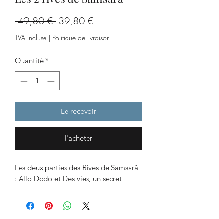
Prix
Prix
 49,80 € 
39,80 €
original
promotionnel
TVA Incluse
|
Politique de livraison
Quantité
*
Le recevoir
l'acheter
Les deux parties des Rives de Samsarã
: Allo Dodo et Des vies, un secret