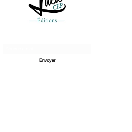
Recevez de nos nouvelles
Envoyer
lucie@editionsluciecep.fr
01 85 40 21 92
1 livre
rembours
é ou