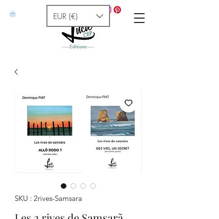
EUR (€)
SKU : 2rives-Samsara
Les 2 rives de Samsarã