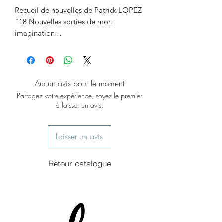
Recueil de nouvelles de Patrick LOPEZ
"18 Nouvelles sorties de mon
imagination…
Imaginer des histoires relativement
courtes avec un thème imposé…
Là, ce n’est pas gagné…
Parfois l’inspiration me fuit…
Aucun avis pour le moment
Parfois mon stylo ne veut plus
Partagez votre expérience, soyez le premier
s’arrêter…
à laisser un avis.
Peut-être qu’il en dit trop ?...
Ce ne sont que quelques Nouvelles :
Bonnes, Joyeuses, Empreintes
Laisser un avis
d’Humour ou
Introspectives, Nostalgiques,
Retour catalogue
Empreintes de vague à l’Ame,
Elles sont le reflet de la Vie, d’une Vie
dont je vous donne les pièces en
Partage...."