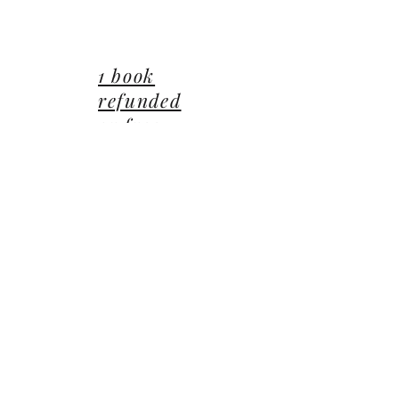
lucie@editionsluciecep.fr
01 85 40 21 92
1 book
refunded
or free
14 Avenue du Général Leclerc
78470 Saint-Rémy-lès-Chevreuse
©2022 ©2024 ©2025 toutes illustrations LUCIE CEP
Editions,
Jean-Michel BARDOU - auteur
​,
les Éditions
Lucie CEP
et le
groupe Lucie CEP
Confidentialité