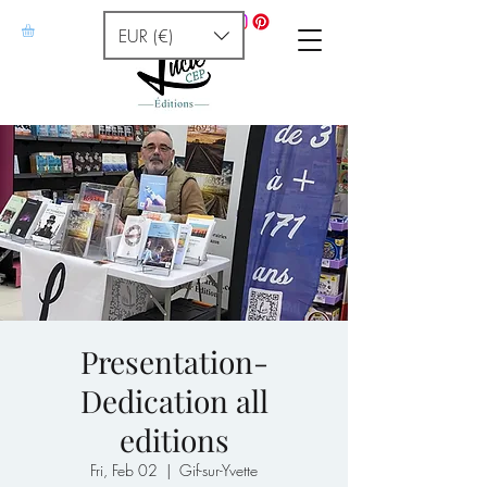
EUR (€)
Presentation-
Dedication all
editions
Fri, Feb 02
  |  
Gif-sur-Yvette