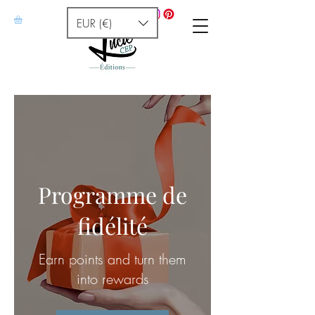
EUR (€)
Programme de
fidélité
Earn points and turn them
into rewards