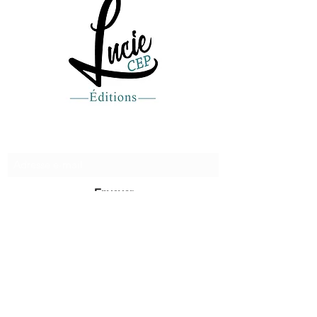
Recevez de nos nouvelles
Envoyer
lucie@editionsluciecep.fr
01 85 40 21 92