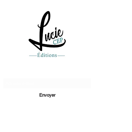
Recevez de nos nouvelles
Envoyer
lucie@editionsluciecep.fr