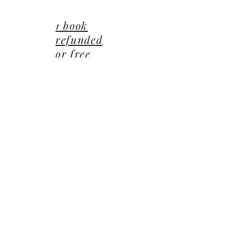
01 85 40 21 92
1 book
refunded
or free
14 Avenue du Général Leclerc
78470 Saint-Rémy-lès-Chevreuse
©2022 ©2024 ©2025 toutes illustrations LUCIE CEP
Editions,
Jean-Michel BARDOU - auteur
​,
les Éditions
Lucie CEP
et le
groupe Lucie CEP
Confidentialité