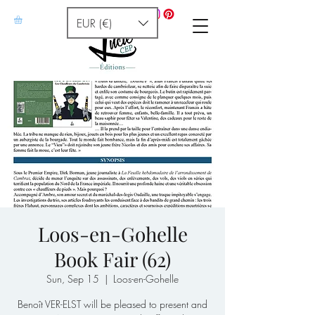
EUR (€)
Loos-en-Gohelle
Book Fair (62)
Sun, Sep 15
  |  
Loos-en-Gohelle
Benoît VER-ELST will be pleased to present and