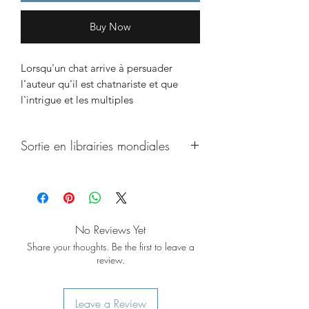
Buy Now
Lorsqu'un chat arrive à persuader
l'auteur qu'il est chatnariste et que
l'intrigue et les multiples
rebondissements ne sont que les fruits
de sa propre création. Tout ceci se
Sortie en librairies mondiales
passe dans l'hôtel de Zita à 40km de
l'autoroute et de la vie urbaine.
15 octobre 2025
No Reviews Yet
Share your thoughts. Be the first to leave a
review.
Leave a Review